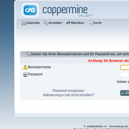
Startseite
Anmelden
Albenliste
Suche
Geben Sie Ihren Benutzernamen und Ihr Passwort ein, um si
Achtung: Ihr Browser akz
Benutzername
Passwort
Immer 
Passwort vergessen
O
Aktivierungs-Link nicht erhalten?
© seilbahnbilder.ch - Verwendung der