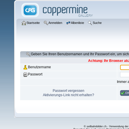
Startseite
Anmelden
Albenliste
Suche
Geben Sie Ihren Benutzernamen und Ihr Passwort ein, um si
Achtung: Ihr Browser akz
Benutzername
Passwort
Immer 
Passwort vergessen
O
Aktivierungs-Link nicht erhalten?
© seilbahnbilder.ch - Verwendung der