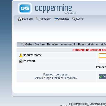
Startseite
Anmelden
Albenliste
Suche
Geben Sie Ihren Benutzernamen und Ihr Passwort ein, um si
Achtung: Ihr Browser akz
Benutzername
Passwort
Immer 
Passwort vergessen
O
Aktivierungs-Link nicht erhalten?
© seilbahnbilder.ch - Verwendung der