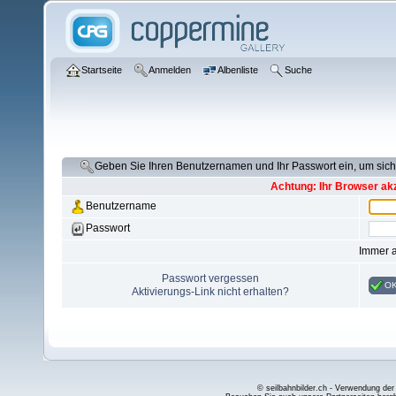
Startseite
Anmelden
Albenliste
Suche
Geben Sie Ihren Benutzernamen und Ihr Passwort ein, um si
Achtung: Ihr Browser akz
Benutzername
Passwort
Immer 
Passwort vergessen
O
Aktivierungs-Link nicht erhalten?
© seilbahnbilder.ch - Verwendung der