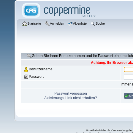
Startseite
Anmelden
Albenliste
Suche
Geben Sie Ihren Benutzernamen und Ihr Passwort ein, um si
Achtung: Ihr Browser akz
Benutzername
Passwort
Immer 
Passwort vergessen
O
Aktivierungs-Link nicht erhalten?
© seilbahnbilder.ch - Verwendung der