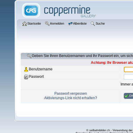
Startseite
Anmelden
Albenliste
Suche
Geben Sie Ihren Benutzernamen und Ihr Passwort ein, um si
Achtung: Ihr Browser akz
Benutzername
Passwort
Immer 
Passwort vergessen
O
Aktivierungs-Link nicht erhalten?
© seilbahnbilder.ch - Verwendung der