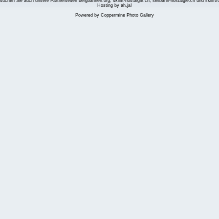
suchen Sie auch unsere Partnerseiten
bergbahnen.org
,
skilift-nostalgie.ch
,
seilbahn-nostalgie.ch
und
skilift
Hosting by ah,ja!
Powered by
Coppermine Photo Gallery