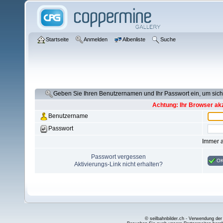
Startseite
Anmelden
Albenliste
Suche
Geben Sie Ihren Benutzernamen und Ihr Passwort ein, um si
Achtung: Ihr Browser akz
Benutzername
Passwort
Immer 
Passwort vergessen
O
Aktivierungs-Link nicht erhalten?
© seilbahnbilder.ch - Verwendung der