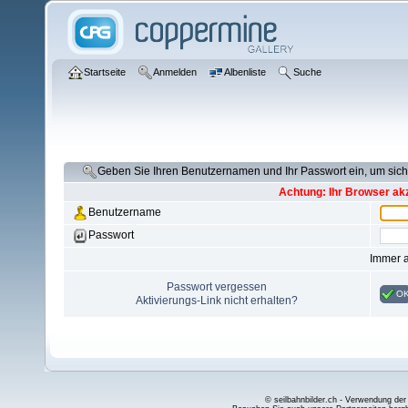
Startseite
Anmelden
Albenliste
Suche
Geben Sie Ihren Benutzernamen und Ihr Passwort ein, um si
Achtung: Ihr Browser akz
Benutzername
Passwort
Immer 
Passwort vergessen
O
Aktivierungs-Link nicht erhalten?
© seilbahnbilder.ch - Verwendung der