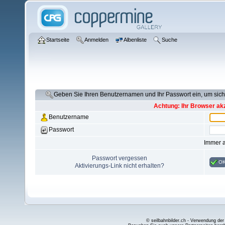
Startseite
Anmelden
Albenliste
Suche
Geben Sie Ihren Benutzernamen und Ihr Passwort ein, um si
Achtung: Ihr Browser akz
Benutzername
Passwort
Immer 
Passwort vergessen
O
Aktivierungs-Link nicht erhalten?
© seilbahnbilder.ch - Verwendung der