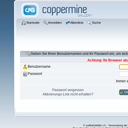
Startseite
Anmelden
Albenliste
Suche
Geben Sie Ihren Benutzernamen und Ihr Passwort ein, um si
Achtung: Ihr Browser akz
Benutzername
Passwort
Immer 
Passwort vergessen
O
Aktivierungs-Link nicht erhalten?
© seilbahnbilder.ch - Verwendung der