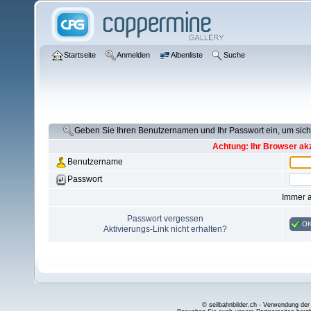
Startseite
Anmelden
Albenliste
Suche
Geben Sie Ihren Benutzernamen und Ihr Passwort ein, um si
Achtung: Ihr Browser akz
Benutzername
Passwort
Immer 
Passwort vergessen
O
Aktivierungs-Link nicht erhalten?
© seilbahnbilder.ch - Verwendung der