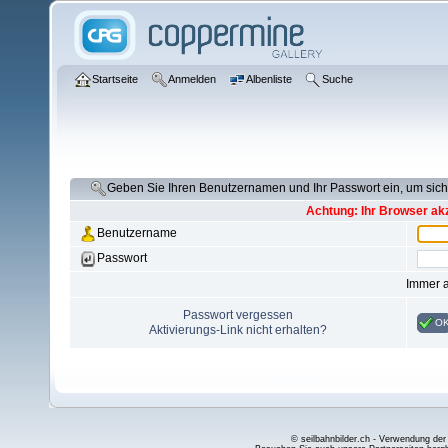
Startseite
Anmelden
Albenliste
Suche
Geben Sie Ihren Benutzernamen und Ihr Passwort ein, um si
Achtung: Ihr Browser akz
Benutzername
Passwort
Immer 
Passwort vergessen
O
Aktivierungs-Link nicht erhalten?
© seilbahnbilder.ch - Verwendung der