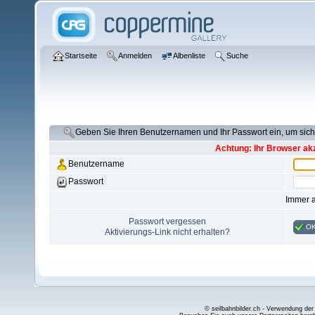
Startseite
Anmelden
Albenliste
Suche
Geben Sie Ihren Benutzernamen und Ihr Passwort ein, um si
Achtung: Ihr Browser akz
Benutzername
Passwort
Immer 
Passwort vergessen
O
Aktivierungs-Link nicht erhalten?
© seilbahnbilder.ch - Verwendung der