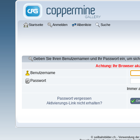
Startseite
Anmelden
Albenliste
Suche
Geben Sie Ihren Benutzernamen und Ihr Passwort ein, um si
Achtung: Ihr Browser akz
Benutzername
Passwort
Immer 
Passwort vergessen
O
Aktivierungs-Link nicht erhalten?
© seilbahnbilder.ch - Verwendung der