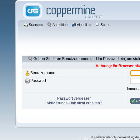
Startseite
Anmelden
Albenliste
Suche
Geben Sie Ihren Benutzernamen und Ihr Passwort ein, um si
Achtung: Ihr Browser akz
Benutzername
Passwort
Immer 
Passwort vergessen
O
Aktivierungs-Link nicht erhalten?
© seilbahnbilder.ch - Verwendung der