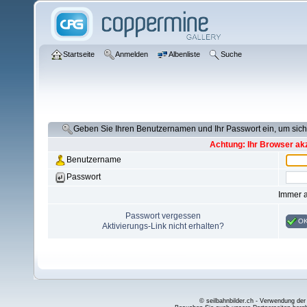
Startseite
Anmelden
Albenliste
Suche
Geben Sie Ihren Benutzernamen und Ihr Passwort ein, um si
Achtung: Ihr Browser akz
Benutzername
Passwort
Immer 
Passwort vergessen
O
Aktivierungs-Link nicht erhalten?
© seilbahnbilder.ch - Verwendung der