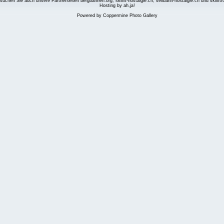
suchen Sie auch unsere Partnerseiten
bergbahnen.org
,
skilift-nostalgie.ch
,
seilbahn-nostalgie.ch
und
skilift
Hosting by ah,ja!
Powered by
Coppermine Photo Gallery