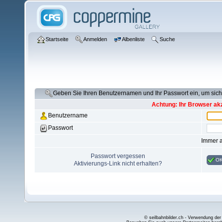
Startseite
Anmelden
Albenliste
Suche
Geben Sie Ihren Benutzernamen und Ihr Passwort ein, um si
Achtung: Ihr Browser akz
Benutzername
Passwort
Immer 
Passwort vergessen
O
Aktivierungs-Link nicht erhalten?
© seilbahnbilder.ch - Verwendung der