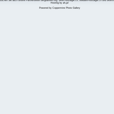
suchen Sie auch unsere Partnerseiten
bergbahnen.org
,
skilift-nostalgie.ch
,
seilbahn-nostalgie.ch
und
skilift
Hosting by ah,ja!
Powered by
Coppermine Photo Gallery