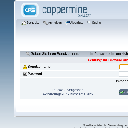
Startseite
Anmelden
Albenliste
Suche
Geben Sie Ihren Benutzernamen und Ihr Passwort ein, um si
Achtung: Ihr Browser akz
Benutzername
Passwort
Immer 
Passwort vergessen
O
Aktivierungs-Link nicht erhalten?
© seilbahnbilder.ch - Verwendung der