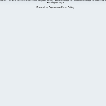
suchen Sie auch unsere Partnerseiten
bergbahnen.org
,
skilift-nostalgie.ch
,
seilbahn-nostalgie.ch
und
skilift
Hosting by ah,ja!
Powered by
Coppermine Photo Gallery