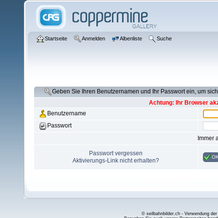
Startseite
Anmelden
Albenliste
Suche
Geben Sie Ihren Benutzernamen und Ihr Passwort ein, um si
Achtung: Ihr Browser akz
Benutzername
Passwort
Immer 
Passwort vergessen
O
Aktivierungs-Link nicht erhalten?
© seilbahnbilder.ch - Verwendung der