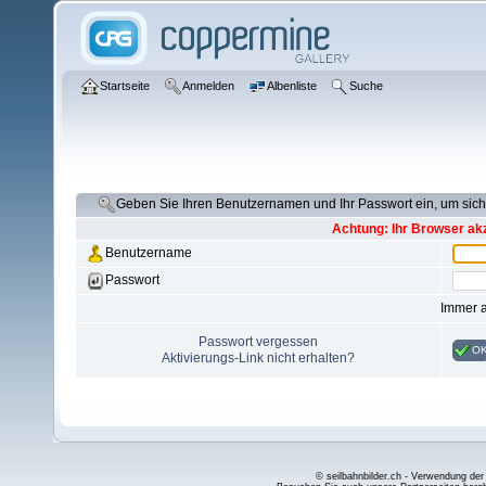
Startseite
Anmelden
Albenliste
Suche
Geben Sie Ihren Benutzernamen und Ihr Passwort ein, um si
Achtung: Ihr Browser akz
Benutzername
Passwort
Immer 
Passwort vergessen
O
Aktivierungs-Link nicht erhalten?
© seilbahnbilder.ch - Verwendung der