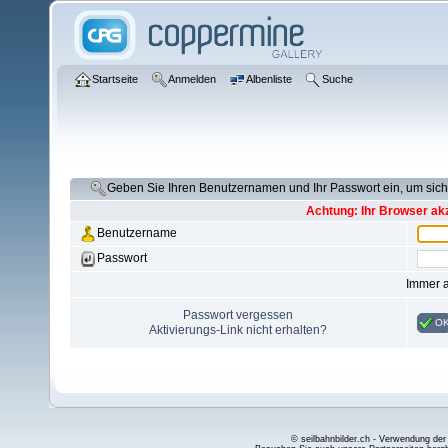
Startseite
Anmelden
Albenliste
Suche
Geben Sie Ihren Benutzernamen und Ihr Passwort ein, um si
Achtung: Ihr Browser akz
Benutzername
Passwort
Immer 
Passwort vergessen
O
Aktivierungs-Link nicht erhalten?
© seilbahnbilder.ch - Verwendung der