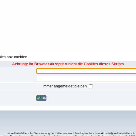
 sich anzumelden
Achtung: Ihr Browser akzeptiert nicht die Cookies dieses Skripts
Immer angemeldet bleiben
OK
© seilbahnbilder.ch - Verwendung der Bilder nur nach Rücksprache - Kontakt: info@seilbahnbilder.ch