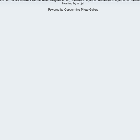
suchen Sie auch unsere Partnerseiten
bergbahnen.org
,
skilift-nostalgie.ch
,
seilbahn-nostalgie.ch
und
skilift
Hosting by ah,ja!
Powered by
Coppermine Photo Gallery