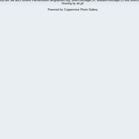
suchen Sie auch unsere Partnerseiten
bergbahnen.org
,
skilift-nostalgie.ch
,
seilbahn-nostalgie.ch
und
skilift
Hosting by ah,ja!
Powered by
Coppermine Photo Gallery