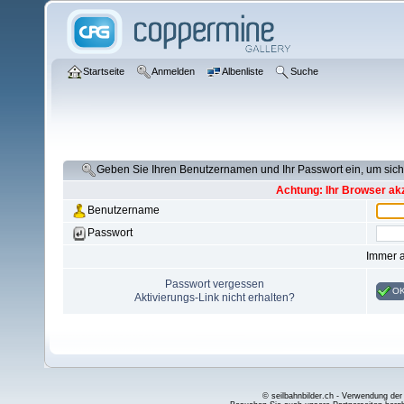
Startseite
Anmelden
Albenliste
Suche
Geben Sie Ihren Benutzernamen und Ihr Passwort ein, um si
Achtung: Ihr Browser akz
Benutzername
Passwort
Immer 
Passwort vergessen
O
Aktivierungs-Link nicht erhalten?
© seilbahnbilder.ch - Verwendung der