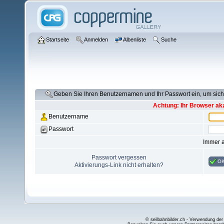
Startseite
Anmelden
Albenliste
Suche
Geben Sie Ihren Benutzernamen und Ihr Passwort ein, um si
Achtung: Ihr Browser akz
Benutzername
Passwort
Immer 
Passwort vergessen
O
Aktivierungs-Link nicht erhalten?
© seilbahnbilder.ch - Verwendung der