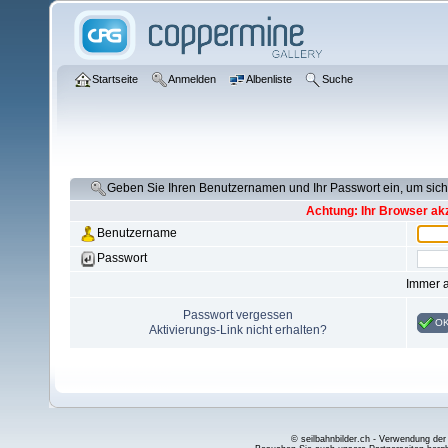
Startseite
Anmelden
Albenliste
Suche
Geben Sie Ihren Benutzernamen und Ihr Passwort ein, um si
Achtung: Ihr Browser akz
Benutzername
Passwort
Immer 
Passwort vergessen
O
Aktivierungs-Link nicht erhalten?
© seilbahnbilder.ch - Verwendung der