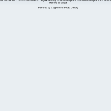
suchen Sie auch unsere Partnerseiten
bergbahnen.org
,
skilift-nostalgie.ch
,
seilbahn-nostalgie.ch
und
skilift
Hosting by ah,ja!
Powered by
Coppermine Photo Gallery