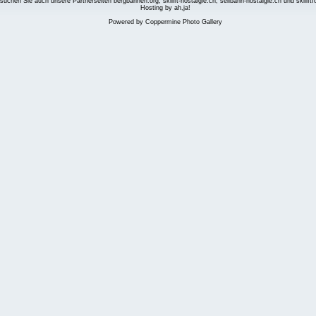
suchen Sie auch unsere Partnerseiten
bergbahnen.org
,
skilift-nostalgie.ch
,
seilbahn-nostalgie.ch
und
skilift
Hosting by ah,ja!
Powered by
Coppermine Photo Gallery