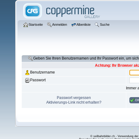
Startseite
Anmelden
Albenliste
Suche
Geben Sie Ihren Benutzernamen und Ihr Passwort ein, um si
Achtung: Ihr Browser akz
Benutzername
Passwort
Immer 
Passwort vergessen
O
Aktivierungs-Link nicht erhalten?
© seilbahnbilder.ch - Verwendung der