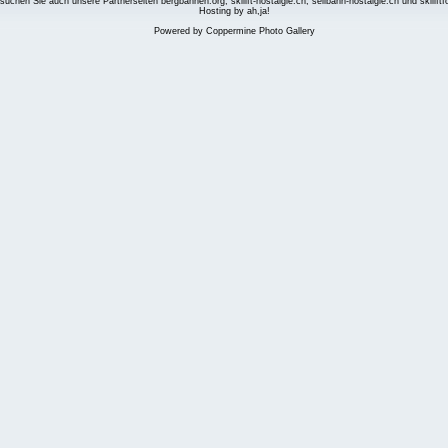
suchen Sie auch unsere Partnerseiten
bergbahnen.org
,
skilift-nostalgie.ch
,
seilbahn-nostalgie.ch
und
skilift
Hosting by ah,ja!
Powered by
Coppermine Photo Gallery