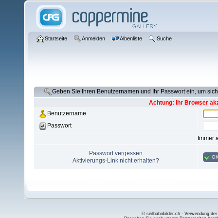
Startseite
Anmelden
Albenliste
Suche
Geben Sie Ihren Benutzernamen und Ihr Passwort ein, um si
Achtung: Ihr Browser akz
Benutzername
Passwort
Immer 
Passwort vergessen
O
Aktivierungs-Link nicht erhalten?
© seilbahnbilder.ch - Verwendung der