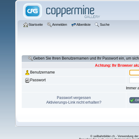
Startseite
Anmelden
Albenliste
Suche
Geben Sie Ihren Benutzernamen und Ihr Passwort ein, um si
Achtung: Ihr Browser akz
Benutzername
Passwort
Immer 
Passwort vergessen
O
Aktivierungs-Link nicht erhalten?
© seilbahnbilder.ch - Verwendung der