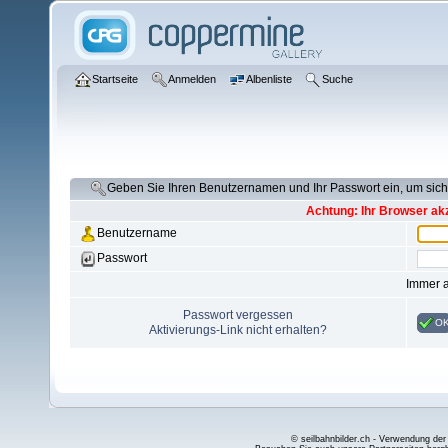
Startseite
Anmelden
Albenliste
Suche
Geben Sie Ihren Benutzernamen und Ihr Passwort ein, um si
Achtung: Ihr Browser akz
Benutzername
Passwort
Immer 
Passwort vergessen
O
Aktivierungs-Link nicht erhalten?
© seilbahnbilder.ch - Verwendung der