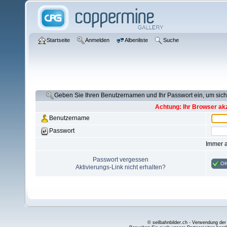
Startseite
Anmelden
Albenliste
Suche
Geben Sie Ihren Benutzernamen und Ihr Passwort ein, um si
Achtung: Ihr Browser akz
Benutzername
Passwort
Immer 
Passwort vergessen
O
Aktivierungs-Link nicht erhalten?
© seilbahnbilder.ch - Verwendung der