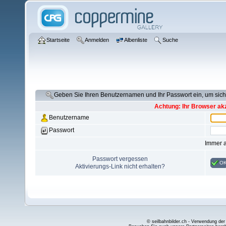
Startseite
Anmelden
Albenliste
Suche
Geben Sie Ihren Benutzernamen und Ihr Passwort ein, um si
Achtung: Ihr Browser akz
Benutzername
Passwort
Immer 
Passwort vergessen
O
Aktivierungs-Link nicht erhalten?
© seilbahnbilder.ch - Verwendung der