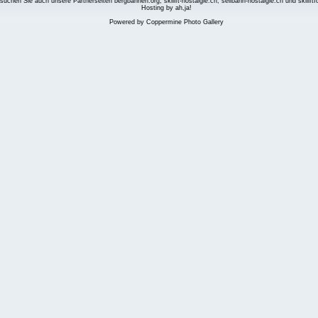
suchen Sie auch unsere Partnerseiten
bergbahnen.org
,
skilift-nostalgie.ch
,
seilbahn-nostalgie.ch
und
skilift
Hosting by ah,ja!
Powered by
Coppermine Photo Gallery