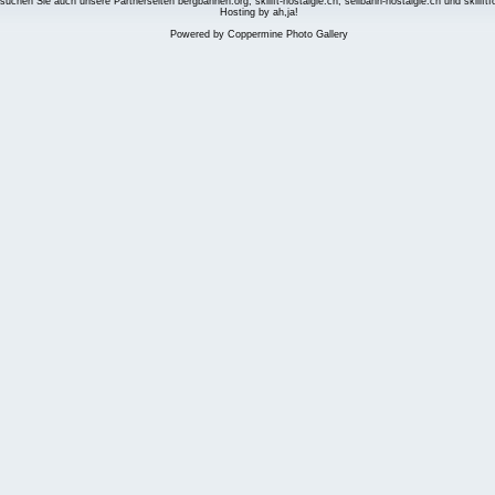
suchen Sie auch unsere Partnerseiten
bergbahnen.org
,
skilift-nostalgie.ch
,
seilbahn-nostalgie.ch
und
skilift
Hosting by ah,ja!
Powered by
Coppermine Photo Gallery