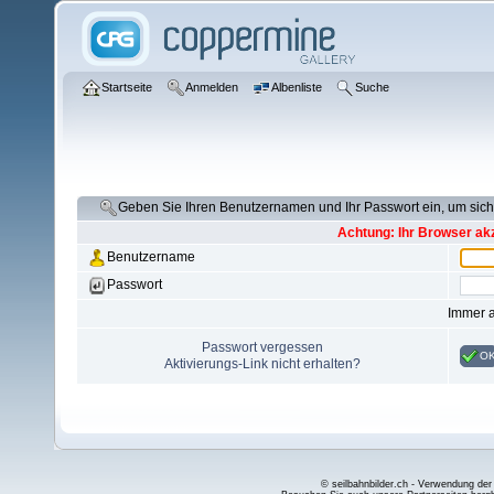
Startseite
Anmelden
Albenliste
Suche
Geben Sie Ihren Benutzernamen und Ihr Passwort ein, um si
Achtung: Ihr Browser akz
Benutzername
Passwort
Immer 
Passwort vergessen
O
Aktivierungs-Link nicht erhalten?
© seilbahnbilder.ch - Verwendung der