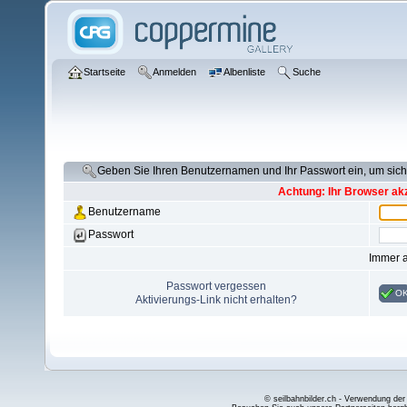
Startseite
Anmelden
Albenliste
Suche
Geben Sie Ihren Benutzernamen und Ihr Passwort ein, um si
Achtung: Ihr Browser akz
Benutzername
Passwort
Immer 
Passwort vergessen
O
Aktivierungs-Link nicht erhalten?
© seilbahnbilder.ch - Verwendung der