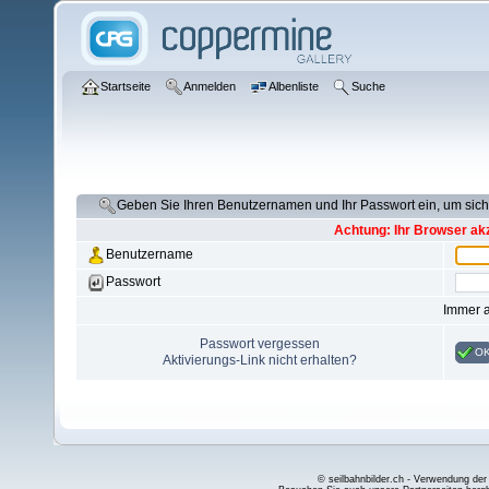
Startseite
Anmelden
Albenliste
Suche
Geben Sie Ihren Benutzernamen und Ihr Passwort ein, um si
Achtung: Ihr Browser akz
Benutzername
Passwort
Immer 
Passwort vergessen
O
Aktivierungs-Link nicht erhalten?
© seilbahnbilder.ch - Verwendung der