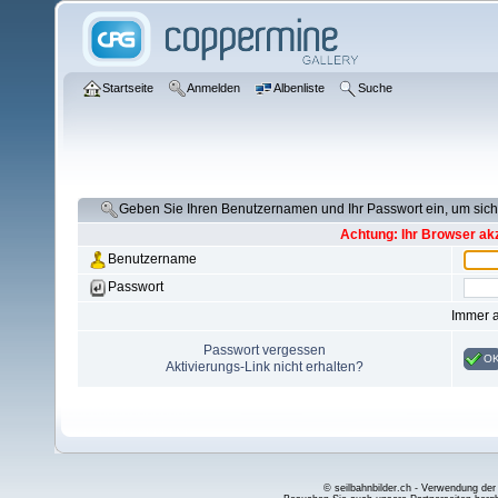
Startseite
Anmelden
Albenliste
Suche
Geben Sie Ihren Benutzernamen und Ihr Passwort ein, um si
Achtung: Ihr Browser akz
Benutzername
Passwort
Immer 
Passwort vergessen
O
Aktivierungs-Link nicht erhalten?
© seilbahnbilder.ch - Verwendung der