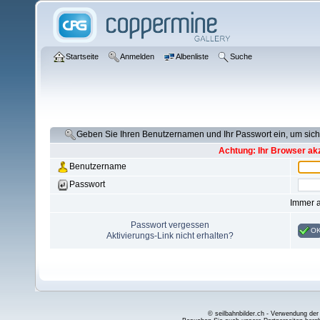
Startseite
Anmelden
Albenliste
Suche
Geben Sie Ihren Benutzernamen und Ihr Passwort ein, um si
Achtung: Ihr Browser akz
Benutzername
Passwort
Immer 
Passwort vergessen
O
Aktivierungs-Link nicht erhalten?
© seilbahnbilder.ch - Verwendung der