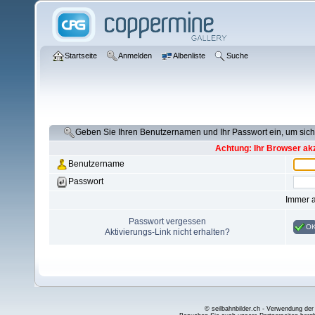
Startseite
Anmelden
Albenliste
Suche
Geben Sie Ihren Benutzernamen und Ihr Passwort ein, um si
Achtung: Ihr Browser akz
Benutzername
Passwort
Immer 
Passwort vergessen
O
Aktivierungs-Link nicht erhalten?
© seilbahnbilder.ch - Verwendung der