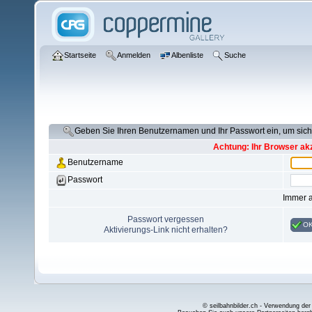
Startseite
Anmelden
Albenliste
Suche
Geben Sie Ihren Benutzernamen und Ihr Passwort ein, um si
Achtung: Ihr Browser akz
Benutzername
Passwort
Immer 
Passwort vergessen
O
Aktivierungs-Link nicht erhalten?
© seilbahnbilder.ch - Verwendung der