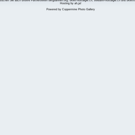
suchen Sie auch unsere Partnerseiten
bergbahnen.org
,
skilift-nostalgie.ch
,
seilbahn-nostalgie.ch
und
skilift
Hosting by ah,ja!
Powered by
Coppermine Photo Gallery