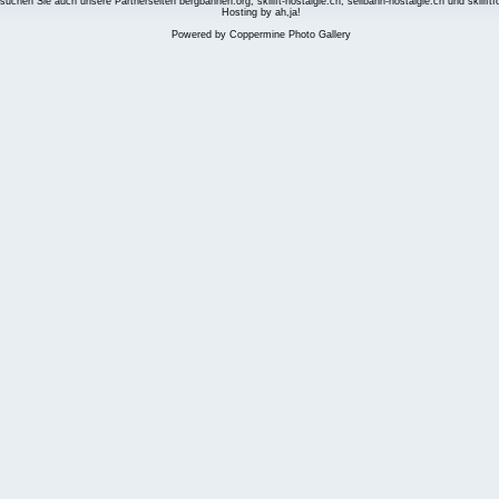
suchen Sie auch unsere Partnerseiten
bergbahnen.org
,
skilift-nostalgie.ch
,
seilbahn-nostalgie.ch
und
skilift
Hosting by ah,ja!
Powered by
Coppermine Photo Gallery